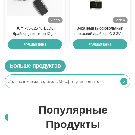
Video
Video
JUYI -55-125 °C BLDC
3-фазный высоковольтный
Драйвер двигателя IC для
шлюзовой драйвер IC 3.3V 5V
бесдатного двигателя
15V Входная логика
Лучшая цена
Лучшая цена
Простая периферийная схема
совместима встроенная в
/ отладка
нерабочее время
Больше продуктов
Поверхность канала 40В МОСФЭТ н и п водителя мотора ДЖИ13М БЛДК устанавливает
Популярные
Продукты