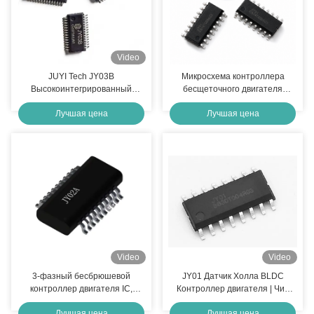
Video
JUYI Tech JY03B
Микросхема контроллера
Высокоинтегрированный
бесщеточного двигателя
бесколлекторный драйвер
постоянного тока JY01 для
Лучшая цена
Лучшая цена
двигателя BLDC без датчиков
бесщеточных двигателей
с широким диапазоном
постоянного тока с датчиком
напряжения 9-36В для
Холла и без датчика |
упрощенного управления
Микросхема драйвера
двигателем
двигателя SPWM с плавным
пуском, постоянным током,
защитой от перегрузки и
регулировкой скорости
Video
Video
3-фазный бесбрюшевой
JY01 Датчик Холла BLDC
контроллер двигателя IC,
Контроллер двигателя | Чип
бесбрюшевой драйвер
драйвера бесщеточного
Лучшая цена
Лучшая цена