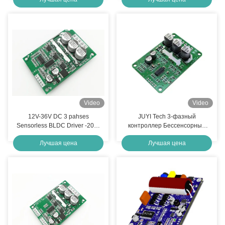
двигателя IC для
двигателя постоянного тока
бессенсорного двигателя
Холла 120° для
самобалансирующихся
скутеров и электромобилей
Video
Video
12V-36V DC 3 pahses
JUYI Tech 3-фазный
Sensorless BLDC Driver -20—
контроллер Бессенсорный
85℃ Защита О.В/Л.В
BLDC Двигатель 10В-36В 20А
Лучшая цена
Лучшая цена