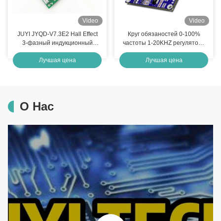
Video
Video
JUYI JYQD-V7.3E2 Hall Effect
Круг обязаностей 0-100%
3-фазный индукционный
частоты 1-20KHZ регулятора
двигатель контроллер, 15A
JYQD-V8.8B 80V-220V 1A PWM
Лучшая цена
Лучшая цена
бесбрашная панель
мотора JUYI высоковольтный
управления постоянным
BLDC
током
О Нас