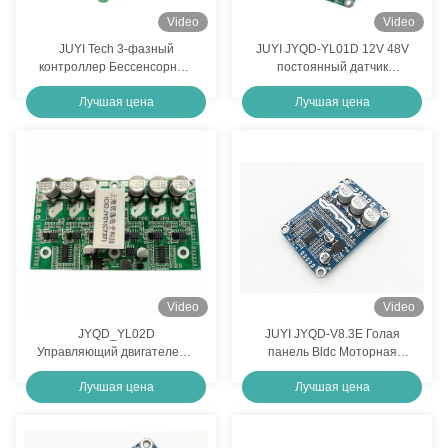
Video
Video
JUYI Tech 3-фазный
JUYI JYQD-YL01D 12V 48V
контроллер Бессенсорный
постоянный датчик
BLDC Двигатель 10В-36В
безраспределительного
Лучшая цена
Лучшая цена
20А
зала двигатель панель
управления тормозной
функцией быстрого
управления двигатель
контроллер
Video
Video
JYQD_YL02D
JUYI JYQD-V8.3E Голая
Управляющий двигателем с
панель Bldc Моторная
функцией линейного
панель управления,
Лучшая цена
Лучшая цена
торможения с регулировкой
Высоковольтное ДК
скорости PWM
Моторный драйвер