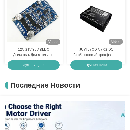
Video
Video
12V 24V 36V BLDC
JUYI JYQD-V7.02 DC
Двигатель Двигательный
Бесбрюшевый трехфазный
контроллер для 3-фазного
датчик Двигатель
Лучшая цена
Лучшая цена
бессенсорного двигателя
Управляющий панель
постоянного тока JYQD-
Низкое напряжение
V8.3B
Управляющий двигатель
высокой мощности
Последние Новости
12V24V60A