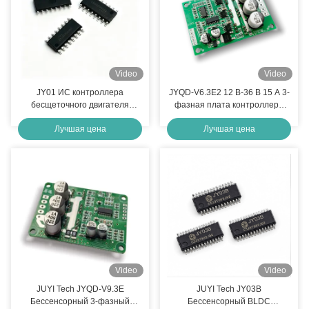
Video
Video
JY01 ИС контроллера
JYQD-V6.3E2 12 В-36 В 15 А 3-
бесщеточного двигателя
фазная плата контроллера
постоянного тока | Чип
двигателя BLDC |
Лучшая цена
Лучшая цена
драйвера двигателя BLDC с
Высокоэффективный
двойным Холлом и без
бессенсорный бесщеточный
датчиков | SOP16 SPWM
привод двигателя
Малошумящая
постоянного тока для
высокоэффективная ИС
вентиляторов, насосов и
управления двигателем
приводов
Video
Video
JUYI Tech JYQD-V9.3E
JUYI Tech JY03B
Бессенсорный 3-фазный
Бессенсорный BLDC