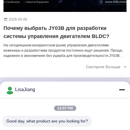
2026-05-06
Почему выбрать JY03B для разработки
системы управления двигателем BLDC?
На сегодняшнем конкурентном рынке управления двигателями
инженеры и разработчики продуктов постоянно ищут решения, Проще,
надежнее и экономичнее без ущерба для производительности.JY03B
Бессенсорный BLDC Двигатель IC, разработанный независимой
компанией JUYI Tech, предназначен для этой цели. Итак, че...
Смотрите Больше
LisaJiang
Быстрый контакт
12:07 PM
Адрес
Good day, what product are you looking for?
Но. 1, майна 1199, юньпинг дорога, джядинг район,