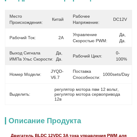
Место
Рабочее
Китай
DC12V
Происхождения:
Напряжение:
Управление
Да, 
Рабочий Ток:
2А
Скоростью PWM:
Да.
Выход Сигнала
Да, 
0-
Рабочий Цикл:
ИМПа Ульс Скорости:
Да.
100%
JYQD-
Поставка
Номер Модели:
1000sets/day
V6.7
Способности:
регулятор мотора пвм 12 вольт
, 
Выделить:
регулятор мотора сервопривода 
12в
Описание Продукта
Двигатель BLDC 12VDC 3A тока управления PWM для