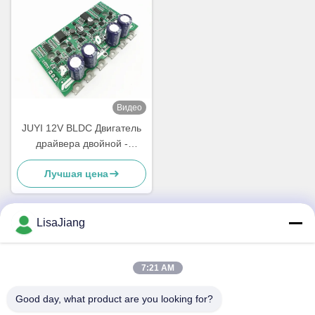
Видео
JUYI 12V BLDC Двигатель
драйвера двойной -
Двигатель для инвалидного
Лучшая цена
кресла / электрический
скутер,Корпорация
управления скоростью
двигателя
LisaJiang
Быстрый контакт
7:21 AM
Адрес
Good day, what product are you looking for?
Но. 1, майна 1199, юньпинг дорога, джядинг район,