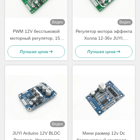
Видео
Видео
PWM 12V бесстыковой
Регулятор мотора эффекта
моторный регулятор, 15A
Холла 12-36v JUYI,
12V постоянный регулятор
монтажная плата JYQD-
Лучшая цена
Лучшая цена
мотора -20 - 85°C Рабочий
V7.3E2 водителя мотора
цикл 0-100% Моторная
BLDC
панель управления
скоростью
Видео
JUYI Arduino 12V BLDC
Мини размер 12v Dc