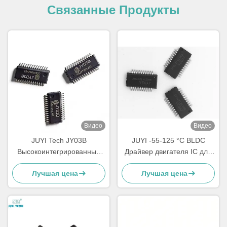
Связанные Продукты
Видео
Видео
JUYI Tech JY03B
JUYI -55-125 °C BLDC
Высокоинтегрированный
Драйвер двигателя IC для
бесколлекторный драйвер
бесдатного двигателя
Лучшая цена
Лучшая цена
двигателя BLDC без
Простая периферийная
датчиков с широким
схема / отладка
диапазоном напряжения 9-
36В для упрощенного
управления двигателем