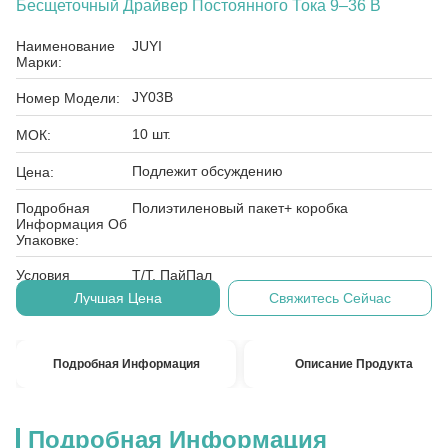
Бесщеточный Драйвер Постоянного Тока 9–36 В
Наименование
JUYI
Марки:
JY03B
Номер Модели:
10 шт.
МОК:
Подлежит обсуждению
Цена:
Подробная
Полиэтиленовый пакет+ коробка
Информация Об
Упаковке:
Условия
Т/Т, ПайПал
Оплаты:
Лучшая Цена
Свяжитесь Сейчас
Подробная Информация
Описание Продукта
Подробная Информация