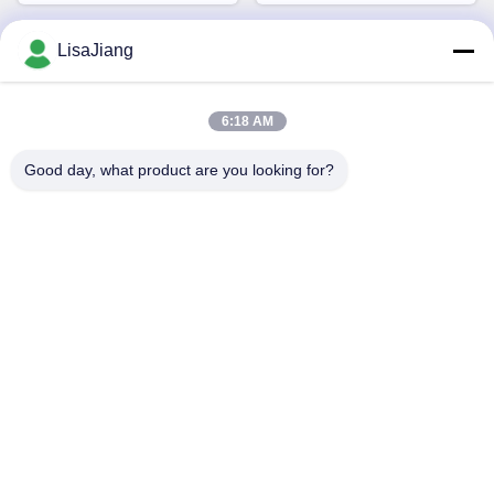
LisaJiang
Быстрый контакт
6:18 AM
Адрес
Good day, what product are you looking for?
Но. 1, майна 1199, юньпинг дорога, джядинг район,
Шанхай, Китай
Телефон
+86--18538222869
Электронная почта
sales@juyitech.com
Политика конфиденциальности
|
Карта сайта
| Китай хорошо.