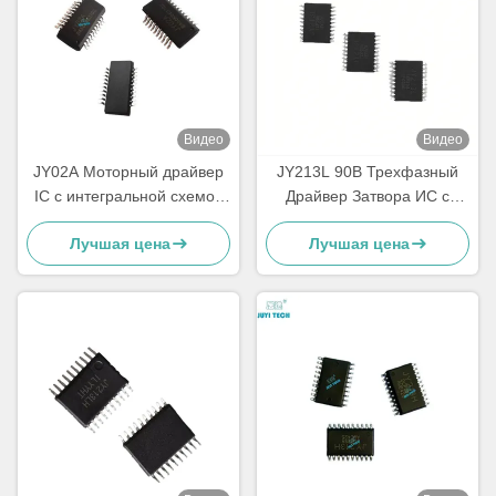
Видео
Видео
JY02A Моторный драйвер
JY213L 90В Трехфазный
IC с интегральной схемой
Драйвер Затвора ИС с
для управления
Высокоскоростным
Лучшая цена
Лучшая цена
двигателями постоянного
Драйвером MOSFET &
тока без датчиков без
IGBT и Встроенным
щетки
Управлением Мертвым
Временем для Управления
BLDC-двигателем