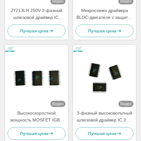
Видео
Видео
JY213LH 250V 3-фазный
Микросхема драйвера
шлюзовой драйвер IC,
BLDC-двигателя с защитой
MOSFET/IGBT драйвер с
от сквозного тока, режимом
Лучшая цена
Лучшая цена
полумостом ±1A,
управления SPWM и
высоковольтный BLDC
периодом мягкого старта 1
драйвер двигателя чип,
с
TSSOP-20
Видео
Видео
Высокоскоростной
3-фазный высоковольтный
мощность MOSFET IGBT
шлюзовой драйвер IC 3.3V
драйвер 3 фазы
5V 15V Входная логика
Лучшая цена
Лучшая цена
высоковольтный драйвер
совместима встроенная в
шлюза
нерабочее время