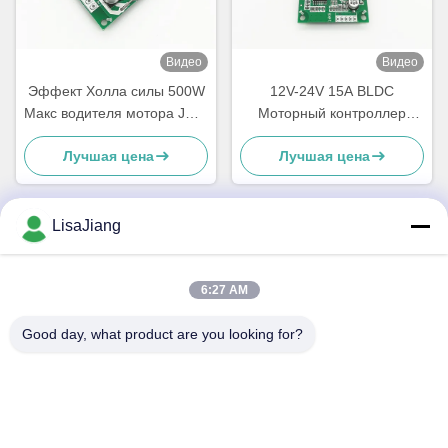
Видео
Видео
Эффект Холла силы 500W
12V-24V 15A BLDC
Макс водителя мотора JUYI
Моторный контроллер
JYQD-V7.3E2 Arduino BLDC
PWM Скоростной драйвер
Лучшая цена
Лучшая цена
с Hall на 120°
для бессенсорного BLDC
Мотора JYQD-V6.3E2
LisaJiang
Быстрый контакт
6:27 AM
Адрес
Good day, what product are you looking for?
Но. 1, майна 1199, юньпинг дорога, джядинг район,
Шанхай, Китай
Телефон
+86--18538222869