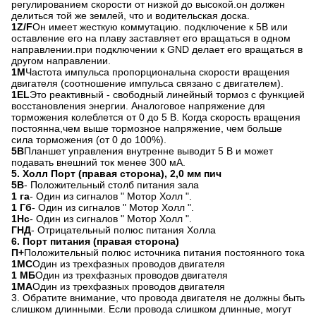
регулированием скорости от низкой до высокой.он должен
делиться той же землей, что и водительская доска.
1Z/F
Он имеет жесткую коммутацию. подключение к 5В или
оставление его на плаву заставляет его вращаться в одном
направлении.при подключении к GND делает его вращаться в
другом направлении.
1M
Частота импульса пропорциональна скорости вращения
двигателя (соотношение импульса связано с двигателем).
1EL
Это реактивный - свободный линейный тормоз с функцией
восстановления энергии. Аналоговое напряжение для
торможения колеблется от 0 до 5 В. Когда скорость вращения
постоянна,чем выше тормозное напряжение, чем больше
сила торможения (от 0 до 100%).
5В
Планшет управления внутренне выводит 5 В и может
подавать внешний ток менее 300 мА.
5. Холл Порт (правая сторона), 2,0 мм пич
5В
- Положительный столб питания зала
1 га
- Один из сигналов " Мотор Холл ".
1 Гб
- Один из сигналов " Мотор Холл ".
1Hc
- Один из сигналов " Мотор Холл ".
ГНД
- Отрицательный полюс питания Холла
6. Порт питания (правая сторона)
П+
Положительный полюс источника питания постоянного тока
1MC
Один из трехфазных проводов двигателя
1 МБ
Один из трехфазных проводов двигателя
1МА
Один из трехфазных проводов двигателя
3. Обратите внимание, что провода двигателя не должны быть
слишком длинными. Если провода слишком длинные, могут