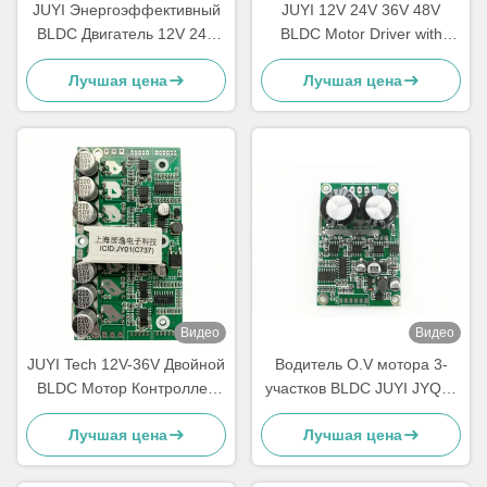
JUYI Энергоэффективный
JUYI 12V 24V 36V 48V
BLDC Двигатель 12V 24V
BLDC Motor Driver with
48V с тормозной функцией
JY01 IC and Wide Voltage
Лучшая цена
Лучшая цена
Compatibility for 10A Current
Видео
Видео
JUYI Tech 12V-36V Двойной
Водитель O.V мотора 3-
BLDC Мотор Контроллер
участков BLDC JUYI JYQD-
для двух BLDC Моторов с
6.5E/предохранение от
Лучшая цена
Лучшая цена
тормозной функцией и
PWM L.V частота 1-20KHZ
PWM Управление