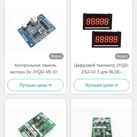
Видео
Видео
Контрольная панель
Цифровой тахометр JYQD-
мотора Dc JYQD-V8.10B,
ZSJ-V2.3 для BLDC-
небольшая доска водителя
двигателей – измеритель
Лучшая цена
Лучшая цена
мотора Bldc размера
оборотов в минуту (RPM) с
импульсным сигналом 5 В |
Высокоточный дисплей
скорости 0–99999 об/мин |
Совместим с драйверами
двигателей JYQD