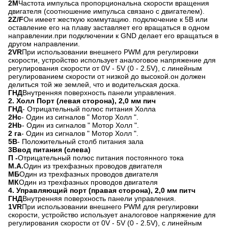
2M
Частота импульса пропорциональна скорости вращения
двигателя (соотношение импульса связано с двигателем).
2Z/F
Он имеет жесткую коммутацию. подключение к 5В или
оставление его на плаву заставляет его вращаться в одном
направлении.при подключении к GND делает его вращаться в
другом направлении.
2VR
При использовании внешнего PWM для регулировки
скорости, устройство использует аналоговое напряжение для
регулирования скорости от 0V - 5V (0 - 2.5V), с линейным
регулированием скорости от низкой до высокой.он должен
делиться той же землей, что и водительская доска.
ГНД
Внутренняя поверхность панели управления.
2. Холл Порт (левая сторона), 2,0 мм пич
ГНД
- Отрицательный полюс питания Холла
2Hc
- Один из сигналов " Мотор Холл ".
2Hb
- Один из сигналов " Мотор Холл ".
2 га
- Один из сигналов " Мотор Холл ".
5В
- Положительный столб питания зала
3Ввод питания (слева)
П -
Отрицательный полюс питания постоянного тока
М.А.
Один из трехфазных проводов двигателя
МБ
Один из трехфазных проводов двигателя
МК
Один из трехфазных проводов двигателя
4. Управляющий порт (правая сторона), 2,0 мм питч
ГНД
Внутренняя поверхность панели управления.
1VR
При использовании внешнего PWM для регулировки
скорости, устройство использует аналоговое напряжение для
регулирования скорости от 0V - 5V (0 - 2.5V), с линейным