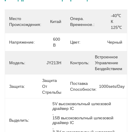
-40℃ 
Место
Опера.
Китай
К 
Происхождения:
Временное.:
125℃
600 
Напряжение:
Цвет:
Черный
В
Встроенное 
Модель:
JY213H
Контроль:
Управление 
Бездействием
Защита 
Поставка
Защита:
От 
1000sets/day
Способности:
Стрельбы
5V высоковольтный шлюзовой 
драйвер IC
, 
15В высоковольтный шлюзовой 
Выделить:
драйвер IC
, 