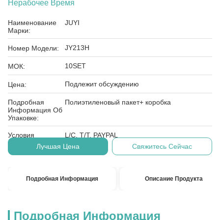
Нерабочее Время
Наименование
JUYI
Марки:
JY213H
Номер Модели:
10SET
МОК:
Подлежит обсуждению
Цена:
Подробная
Полиэтиленовый пакет+ коробка
Информация Об
Упаковке:
Условия
L/C, T/T, PAYPAL
Оплаты:
Лучшая Цена
Свяжитесь Сейчас
Подробная Информация
Описание Продукта
Подробная Информация