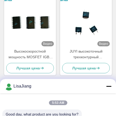
TSSOP-20
Видео
Видео
Высокоскоростной
JUYI высокоточный
мощность MOSFET IGBT
трехконтурный
драйвер 3 фазы
регулируемый регулятор
Лучшая цена
Лучшая цена
высоковольтный драйвер
напряжения для бытовой
шлюза
техники
LisaJiang
Быстрый контакт
5:53 AM
Адрес
Good day, what product are you looking for?