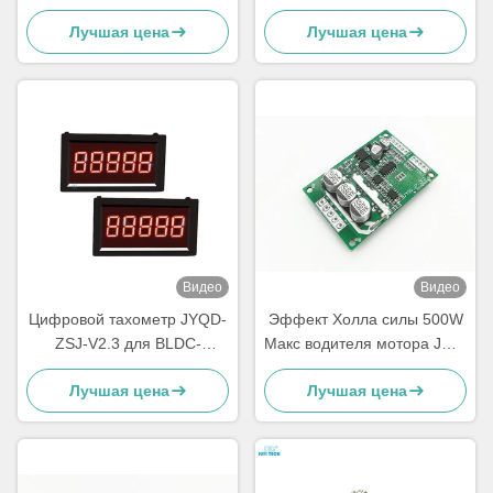
6.5E/предохранение от
небольшая доска водителя
Лучшая цена
Лучшая цена
PWM L.V частота 1-20KHZ
мотора Bldc размера
Видео
Видео
Цифровой тахометр JYQD-
Эффект Холла силы 500W
ZSJ-V2.3 для BLDC-
Макс водителя мотора JUYI
двигателей – измеритель
JYQD-V7.3E2 Arduino BLDC
Лучшая цена
Лучшая цена
оборотов в минуту (RPM) с
с Hall на 120°
импульсным сигналом 5 В |
Высокоточный дисплей
скорости 0–99999 об/мин |
Совместим с драйверами