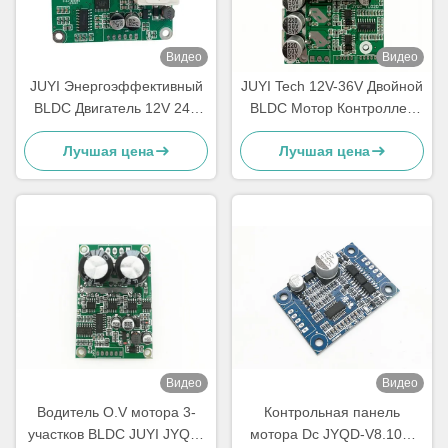
Видео
Видео
JUYI Энергоэффективный
JUYI Tech 12V-36V Двойной
BLDC Двигатель 12V 24V
BLDC Мотор Контроллер
48V с тормозной функцией
для двух BLDC Моторов с
Лучшая цена
Лучшая цена
тормозной функцией и
PWM Управление
Видео
Видео
Водитель O.V мотора 3-
Контрольная панель
участков BLDC JUYI JYQD-
мотора Dc JYQD-V8.10B,