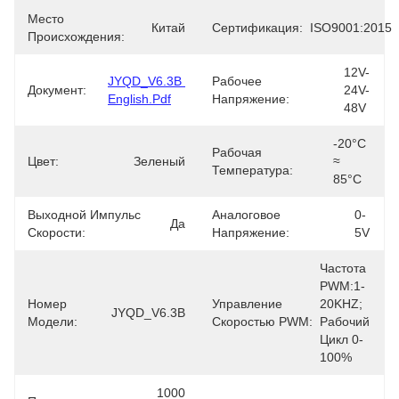
Место
Китай
Сертификация:
ISO9001:2015
Происхождения:
12V-
JYQD_V6.3B 
Рабочее
Документ:
24V-
English.pdf
Напряжение:
48V
-20°C 
Рабочая
Цвет:
Зеленый
≈ 
Температура:
85°C
Выходной Импульс
Аналоговое
0-
Да
Скорости:
Напряжение:
5V
Частота 
PWM:1-
Номер
Управление
20KHZ; 
JYQD_V6.3B
Модели:
Скоростью PWM:
Рабочий 
Цикл 0-
100%
1000 