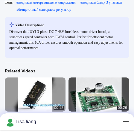
Теги:
#
водитель мотора низшего напряжения
#
водитель бльдк 3 участков
#
безщеточный сенсорлесс регулятор
Video Description:
Discover the JUYI 3-phase DC 7-48V brushless motor driver board, a
sensorless speed controller with PWM control. Perfect for efficient motor
management, this 10A driver ensures smooth operation and easy adjustments for
optimal performance.
Related Videos
00:12
00:26
Драйвер двигателя BLDC 5 В 28 В
JYQD-V8.20B Бесколлекторная
LisaJiang
5 А бездатчиковое управление
плата драйвера двигателя BLDC,
эффективный контроллер 5В-28В
Машинист Бдк
Машинист Бдк
для бесколлекторных двигателей с
March 24, 2026
October 23, 2025