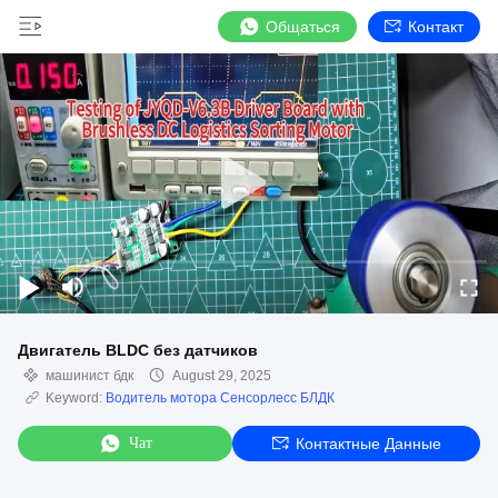
Общаться
Контакт
Двигатель BLDC без датчиков
машинист бдк
August 29, 2025
Keyword:
Водитель мотора Сенсорлесс БЛДК
Чат
Контактные Данные