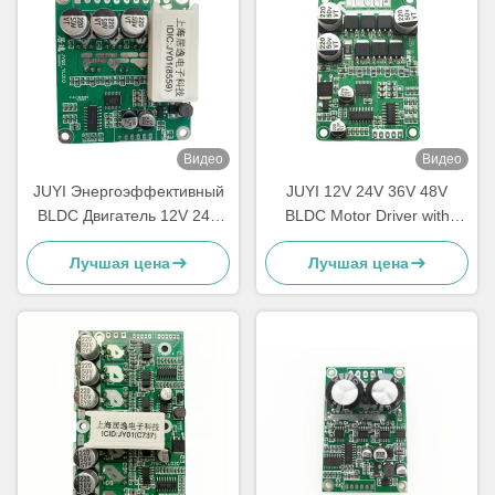
Видео
Видео
JUYI Энергоэффективный
JUYI 12V 24V 36V 48V
BLDC Двигатель 12V 24V
BLDC Motor Driver with
48V с тормозной функцией
JY01 IC and Wide Voltage
Лучшая цена
Лучшая цена
Compatibility for 10A Current