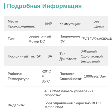
Подробная Информация
Место
Без 
КНР
Коммутация:
Происхождения:
Щетки
Безщеточный 
Напряжение
Тип:
7V/12V/24V/36V/4
Мотор DC
((v):
3-Фазный 
Тип
Постоянный Ток ((А):
8A
Одночасовой 
Двигателя:
Бесшовный
-20°C 
Рабочая
Поставка
≈ 
1000sets/day
Температура:
Способности:
85°C
48В PWM панель управления 
скоростью
, 
Борт управления скоростью BLDC 
Выделить:
Motor PWM
, 