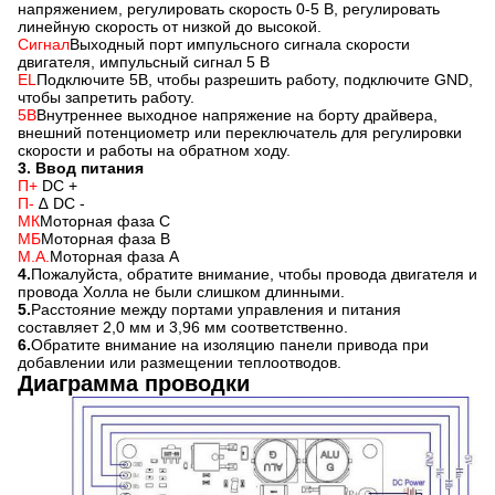
напряжением, регулировать скорость 0-5 В, регулировать
линейную скорость от низкой до высокой.
Сигнал
Выходный порт импульсного сигнала скорости
двигателя, импульсный сигнал 5 В
EL
Подключите 5В, чтобы разрешить работу, подключите GND,
чтобы запретить работу.
5В
Внутреннее выходное напряжение на борту драйвера,
внешний потенциометр или переключатель для регулировки
скорости и работы на обратном ходу.
3. Ввод питания
П+
️ DC +
П-
∆ DC -
МК
Моторная фаза С
МБ
Моторная фаза В
М.А.
Моторная фаза А
4.
Пожалуйста, обратите внимание, чтобы провода двигателя и
провода Холла не были слишком длинными.
5.
Расстояние между портами управления и питания
составляет 2,0 мм и 3,96 мм соответственно.
6.
Обратите внимание на изоляцию панели привода при
добавлении или размещении теплоотводов.
Диаграмма проводки