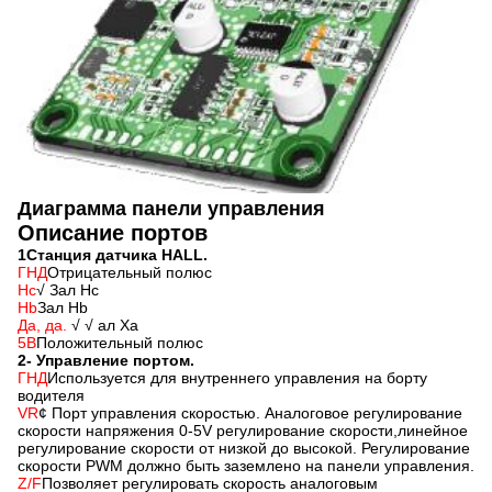
Диаграмма панели управления
Описание портов
1Станция датчика HALL.
ГНД
Отрицательный полюс
Hc
√ Зал Hc
Hb
Зал Hb
Да, да.
√ √ ал Ха
5В
Положительный полюс
2- Управление портом.
ГНД
Используется для внутреннего управления на борту
водителя
VR
¢ Порт управления скоростью. Аналоговое регулирование
скорости напряжения 0-5V регулирование скорости,линейное
регулирование скорости от низкой до высокой. Регулирование
скорости PWM должно быть заземлено на панели управления.
Z/F
Позволяет регулировать скорость аналоговым