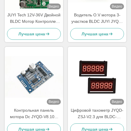
Видео
Видео
JUYI Tech 12V-36V Двойной
Водитель O.V мотора 3-
BLDC Мотор Контроллер
участков BLDC JUYI JYQD-
для двух BLDC Моторов с
6.5E/предохранение от
Лучшая цена
Лучшая цена
тормозной функцией и
PWM L.V частота 1-20KHZ
PWM Управление
Видео
Видео
Контрольная панель
Цифровой тахометр JYQD-
мотора Dc JYQD-V8.10B,
ZSJ-V2.3 для BLDC-
небольшая доска водителя
двигателей – измеритель
Лучшая цена
Лучшая цена
мотора Bldc размера
оборотов в минуту (RPM) с