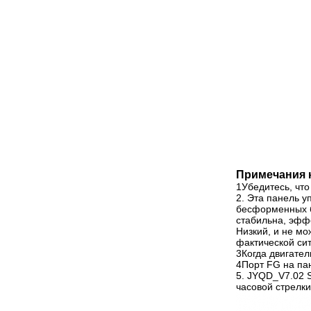
Примечания к
1Убедитесь, чт
2. Эта панель у
бесформенных б
стабильна, эфф
Низкий, и не мо
фактической сит
3Когда двигате
4Порт FG на па
5. JYQD_V7.02 
часовой стрелки