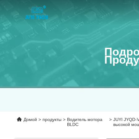
Подро
Проду
Домой
>
продукты
>
Водитель мотора
>
JUYI JYQD-
BLDC
высокой мо