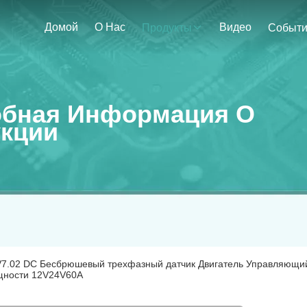
Домой
О Нас
Видео
Продукты
Событ
бная Информация О
кции
V7.02 DC Бесбрюшевый трехфазный датчик Двигатель Управляющи
щности 12V24V60A