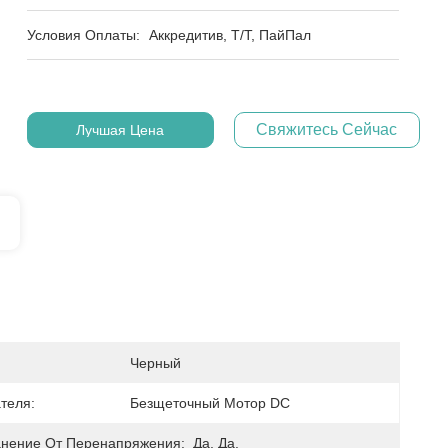
Условия Оплаты:
Аккредитив, Т/Т, ПайПал
Свяжитесь Сейчас
Лучшая Цена
Черный
теля:
Безщеточный Мотор DC
нение От Перенапряжения:
Да, Да.