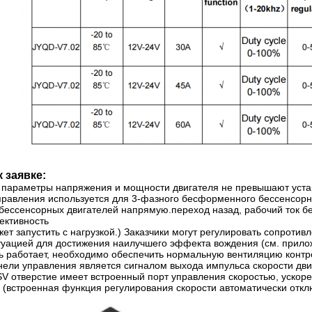
 заявке:
о параметры напряжения и мощности двигателя не превышают уст
правления используется для 3-фазного бесформенного бессенсорно
ессенсорных двигателей напрямую.переход назад, рабочий ток без
ективность
жет запустить с нагрузкой.) Заказчики могут регулировать сопротив
уацией для достижения наилучшего эффекта вождения (см. приложе
ль работает, необходимо обеспечить нормальную вентиляцию контр
нели управления является сигналом выхода импульса скорости дви
SV отверстие имеет встроенный порт управления скоростью, ускор
 (встроенная функция регулирования скорости автоматически откл